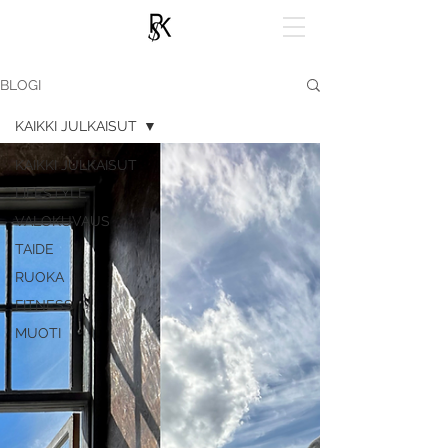
BLOGI
KAIKKI JULKAISUT
KAIKKI JULKAISUT
LIFESTYLE
VALOKUVAUS
TAIDE
RUOKA
FITNESS
MUOTI