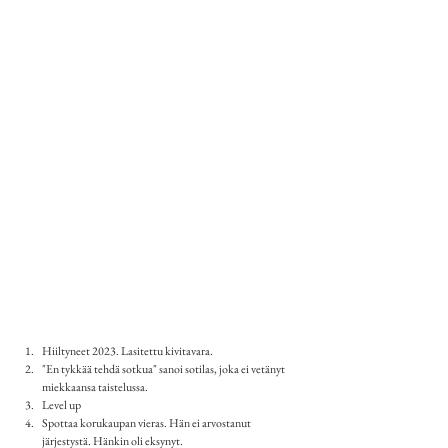
Hiiltyneet 2023. Lasitettu kivitavara.
"En tykkää tehdä sotkua" sanoi sotilas, joka ei vetänyt 
miekkaansa taistelussa.
Level up
Spottaa korukaupan vieras. Hän ei arvostanut 
järjestystä. Hänkin oli eksynyt.