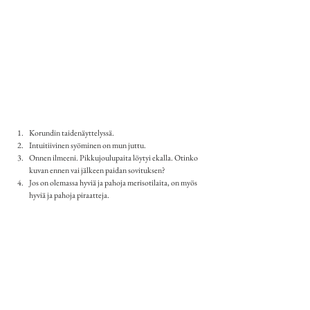
Korundin taidenäyttelyssä.
Intuitiivinen syöminen on mun juttu.
Onnen ilmeeni. Pikkujoulupaita löytyi ekalla. Otinko 
kuvan ennen vai jälkeen paidan sovituksen?
Jos on olemassa hyviä ja pahoja merisotilaita, on myös 
hyviä ja pahoja piraatteja.