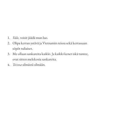
Valo
, voisit jäädä mun luo. 
Olipa kerran ystävä ja Vietnamin reissu sekä kerrassaan 
söpöt tuliaiset.
Me ollaan sankareita kaikki. Ja kaikki kenet iskä tuntee, 
ovat sitten melekosia sankareita.
Toivoa 
silmästä silmään.