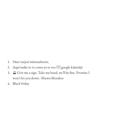
Onni
 tarjosi minttushotin.
Aquí nadie te ve como yo te veo 👉🏻 google kääntäjä
🔮 Give me a sign. Take my hand, we'll be fine. Promise I 
won't let you down. -Shawn Mendess
Black friday