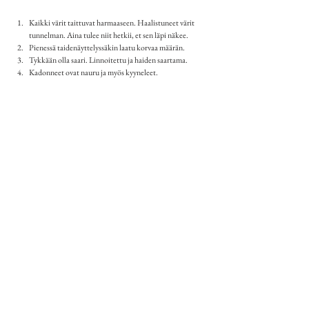
Kaikki värit taittuvat harmaaseen. Haalistuneet värit 
tunnelman. Aina tulee niit hetkii, et sen läpi näkee.
Pienessä taidenäyttelyssäkin laatu korvaa määrän.
Tykkään olla saari. Linnoitettu ja haiden saartama.
Kadonneet ovat nauru ja myös kyyneleet.