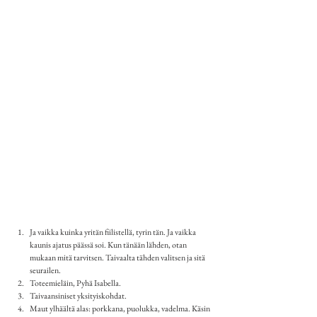
Ja vaikka kuinka yritän fiilistellä, tyrin tän. Ja vaikka 
kaunis ajatus päässä soi. Kun tänään lähden, otan 
mukaan mitä tarvitsen. Taivaalta tähden valitsen ja sitä 
seurailen.
Toteemieläin, Pyhä Isabella.
Taivaansiniset yksityiskohdat.
Maut ylhäältä alas: porkkana, puolukka, vadelma. Käsin 