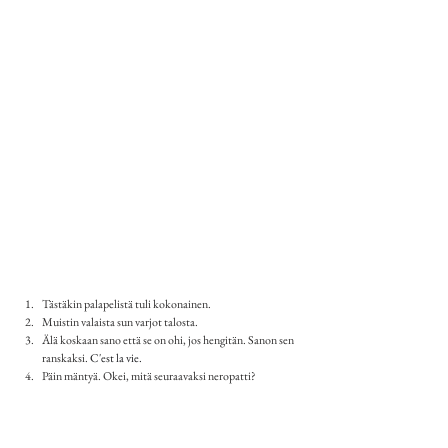
Tästäkin palapelistä tuli kokonainen.
Muistin valaista sun varjot talosta.
Älä koskaan sano että se on ohi, jos hengitän. Sanon sen 
ranskaksi. 
C'est la vie.
Päin mäntyä. Okei, mitä seuraavaksi neropatti?