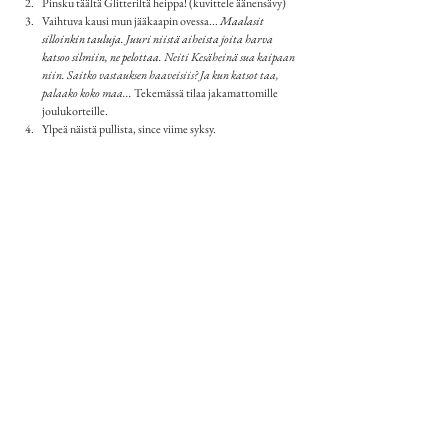
Pinsku täältä Glitteriltä heippa! (kuvittele äänensävy)
Vaihtuva kausi mun jääkaapin ovessa... 
Maalasit 
silloinkin tauluja. Juuri niistä aiheista joita harva 
katsoo silmiin, ne pelottaa. 
Neiti Kesäheinä sua kaipaan 
niin. Saitko vastauksen haaveisiis? Ja kun katsot taa, 
palaako koko maa... 
Tekemässä tilaa jakamattomille 
joulukorteille.
Ylpeä näistä pullista, since viime syksy.