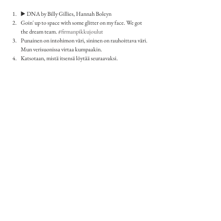
▶️ DNA by Billy Gillies, Hannah Boleyn
Goin' up to space with some glitter on my face. We got 
the dream team. 
#firmanpikkujoulut
Punainen on intohimon väri, sininen on rauhoittava väri. 
Mun verisuonissa virtaa kumpaakin.
Katsotaan, mistä itsensä löytää seuraavaksi.