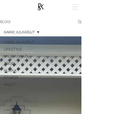
BLOGI
KAIKKI JULKAISUT
KAIKKI JULKAISUT
LIFESTYLE
VALOKUVAUS
TAIDE
RUOKA
FITNESS
MUOTI