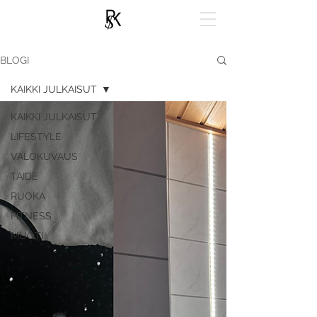
BLOGI
KAIKKI JULKAISUT
KAIKKI JULKAISUT
LIFESTYLE
VALOKUVAUS
TAIDE
RUOKA
FITNESS
MUOTI