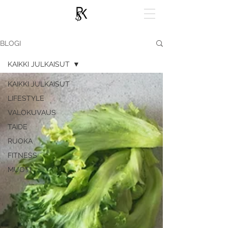
BLOGI
KAIKKI JULKAISUT
KAIKKI JULKAISUT
LIFESTYLE
VALOKUVAUS
TAIDE
RUOKA
FITNESS
MUOTI