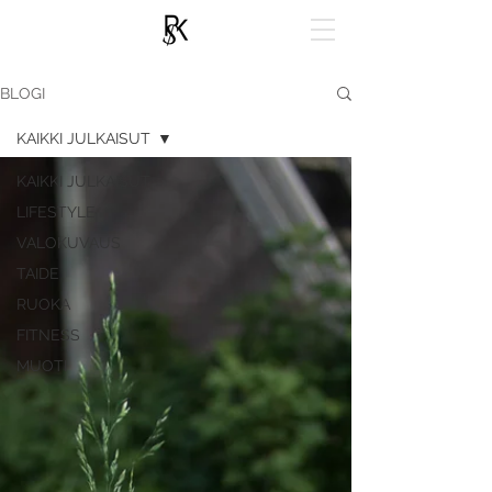
BLOGI
KAIKKI JULKAISUT
KAIKKI JULKAISUT
LIFESTYLE
VALOKUVAUS
TAIDE
RUOKA
FITNESS
MUOTI