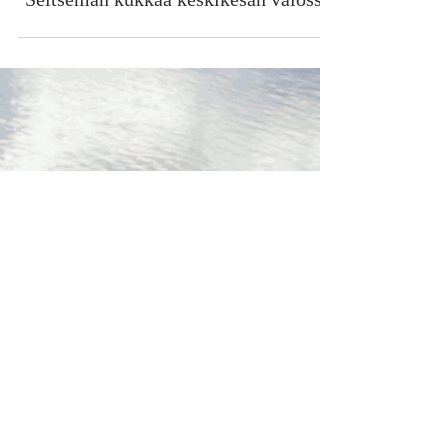
Seitsemän kukkaa keskikesän valossa