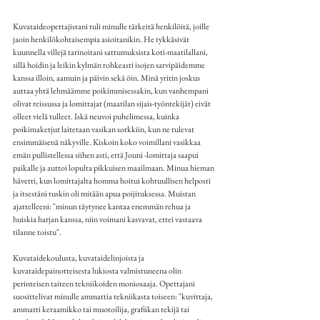
Kuvataideopettajistani tuli minulle tärkeitä henkilöitä, joille 
jaoin henkilökohtaisempia asioitanikin. He tykkäsivät 
kuunnella villejä tarinoitani sattumuksista koti-maatilallani, 
sillä hoidin ja leikin kylmän rohkeasti isojen sarvipäidemme 
kanssa illoin, aamuin ja päivin sekä öin. Minä yritin joskus 
auttaa yhtä lehmäämme poikimmisessakin, kun vanhempani 
olivat reissussa ja lomittajat (maatilan sijais-työntekijät) eivät 
olleet vielä tulleet. Iskä neuvoi puhelimessa, kuinka 
poikimaketjut laitetaan vasikan sorkkiin, kun ne tulevat 
ensimmäisenä näkyville. Kiskoin koko voimillani vasikkaa 
emän pullistellessa siihen asti, että Jouni -lomittaja saapui 
paikalle ja auttoi lopulta pikkuisen maailmaan. Minua hieman 
hävetti, kun lomittajalta homma hoitui kohtuullisen helposti 
ja itsestäni tuskin oli mitään apua poijituksessa. Muistan 
ajattelleeni: "minun täytynee kantaa enemmän rehua ja 
huiskia harjan kanssa, niin voimani kasvavat, ettei vastaava 
tilanne toistu".
Kuvataidekoulusta, kuvataidelinjoista ja 
kuvataidepainotteisesta lukiosta valmistuneena olin 
perinteisen taiteen tekniikoiden moniosaaja. Opettajani 
suosittelivat minulle ammattia tekniikasta toiseen: "kuvittaja, 
ammatti keraamikko tai muotoilija, grafiikan tekijä tai 