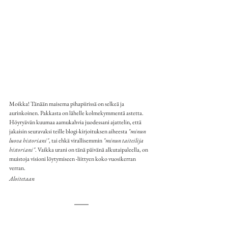
Moikka! Tänään maisema pihapiirissä on selkeä ja 
aurinkoinen. Pakkasta on lähelle kolmekymmentä astetta. 
Höyryävän kuumaa aamukahvia juodessani ajattelin, että 
jakaisin seuravaksi teille blogi-kirjoituksen aiheesta 
"minun 
luova historiani"
, tai ehkä virallisemmin 
"minun taiteilija 
historiani"
. Vaikka urani on tänä päivänä alkutaipaleella, on 
muistoja visioni löytymiseen -liittyen koko vuosikerran 
verran. 
Aloitetaan