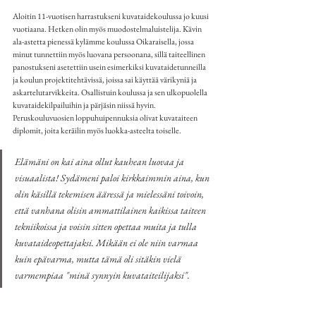
Aloitin 11-vuotisen harrastukseni kuvataidekoulussa jo kuusi 
vuotiaana. Hetken olin myös muodostelmaluistelija. Kävin 
ala-astetta pienessä kylämme koulussa Oikaraisella, jossa 
minut tunnettiin myös luovana persoonana, sillä taiteellinen 
panostukseni asetettiin usein esimerkiksi kuvataidetunneilla 
ja koulun projektitehtävissä, joissa sai käyttää värikyniä ja 
askartelutarvikkeita. Osallistuin koulussa ja sen ulkopuolella 
kuvataidekilpailuihin ja pärjäsin niissä hyvin. 
Peruskouluvuosien loppuhuipennuksia olivat kuvataiteen 
diplomit, joita keräilin myös luokka-asteelta toiselle.
Elämäni on kai aina ollut kauhean luovaa ja 
visuaalista! 
Sydämeni paloi kirkkaimmin aina, kun 
olin käsillä tekemisen ääressä ja mielessäni toivoin, 
että vanhana olisin ammattilainen kaikissa taiteen 
tekniikoissa ja voisin sitten opettaa muita ja tulla 
kuvataideopettajaksi. Mikään ei ole niin varmaa 
kuin epävarma, mutta tämä oli sitäkin vielä 
varmempiaa 
"minä synnyin kuvataiteilijaksi"
. 