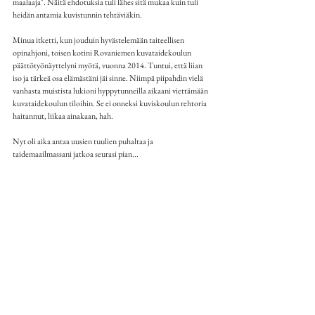
maalaaja". Näitä ehdotuksia tuli lähes sitä mukaa kuin tuli 
heidän antamia kuvistunnin tehtäviäkin.
Minua itketti, kun jouduin hyvästelemään taiteellisen 
opinahjoni, toisen kotini Rovaniemen kuvataidekoulun 
päättötyönäyttelyni myötä, vuonna 2014. Tuntui, että liian 
iso ja tärkeä osa elämästäni jäi sinne. Niimpä piipahdin vielä 
vanhasta muistista lukioni hyppytunneilla aikaani viettämään 
kuvataidekoulun tiloihin. Se ei onneksi kuviskoulun rehtoria 
haitannut, liikaa ainakaan, hah. 
Nyt oli aika antaa uusien tuulien puhaltaa ja 
taidemaailmassani jatkoa seurasi pian...