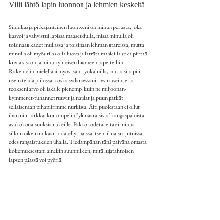
Villi lähtö lapin luonnon ja lehmien keskeltä
Sinnikäs ja pitkäjänteinen luonteeni on minun perusta, joka 
kasvoi ja vahvistui lapissa maaseudulla, missä minulla oli 
toisinaan kädet mullassa ja toisinaan lehmän utareissa, mutta 
minulla oli myös tilaa olla luova ja läträtä maaleilla sekä piirtää 
kuvia siskon ja minun yhteisen huoneen tapetteihin. 
Rakentelin mielelläni myös isäni työkaluilla, mutta sitä piti 
usein tehdä piilossa, koska sydämessäni tiesin usein, että 
teokseni arvo oli iskälle pienempi kuin ne miljoonan-
kymmenet-tuhannet ruuvit ja naulat ja puun pätkät 
sellaisenaan pihapiirimme nurkissa. Äiti puolestaan ei ollut 
ihan niin tarkka, kun ompelin "ylimääräisistä" kangaspaloista 
asukokonaisuuksia nukeille. Pakko todeta, että ei minua 
silloin oikein mikään pidätellyt näissä itseni ilmaisu -jutuissa, 
edes rangaistuksien uhalla. Tiedämpähän tänä päivänä omasta 
kokemuksestani ainakin suunnilleen, mitä lujatahtoisen 
lapsen päässä voi pyöriä.