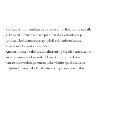
Innokas ja intohimoinen valokuvaus antoi iloa, mutta samalla 
se kasvatti. Opin tekemään pikkutarkkaa yhteistyötä ja 
toisinaan kohtaamaan pettymyksiä eri ihmisten kanssa. 
Löysin siitä kaikesta hienouden.  
Ammattimaisen valokuvauskalustoni myötä olen toteuttanut 
virallisemmin valokuvauskeikkoja, kuten esimerkiksi 
harrastuskuvauksia ja muoto- sekä valmistujaiskuvauksia 
miljöössä. Pyrin nykyään ilmaisemaan persoonien lisäksi 
tunnelmaa, joka mielestäni vahvistaa tarinan merkitystä ja 
tekee valokuvista koskettavia sekä mukaansa tempaavia. 
Minulle tärkeää on, että kuvat tavoittavat tuntoaistit ja ovat 
siten "
ikuisia"
. Ja tietenkin hetket kuvaustilanteessakin ovat 
arvokkaita.
Teen töitä sen eteen, että saan jatkaa luomista 
tulevaisuudessakin (yhdessä ja yksin) sillä se tuo hirveen 
paljon sisältöä minun elämääni. Tasapainottaakseni pohtijan 