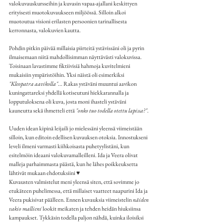
valokuvauskursseihin ja kuvasin vapaa-ajallani keskittyen 
erityisesti muotokuvaukseen miljöössä. Silloin alkoi 
muotoutua visioni erilasten persoonien tarinallisesta 
kerronnasta, valokuvien kautta.
Pohdin pitkin päivää millaisia piirteitä ystävissäni oli ja pyrin 
ilmaisemaan niitä mahdollisimman näyttävästi valokuvissa. 
Toisinaan lavastimme fiktiivisiä hahmoja kuvitelmieni 
mukaisiin ympäristöihin. Yksi näistä oli esimerkiksi 
"Kleopatra aavikolla"
... Rakas ystäväni muuntui aavikon 
kuningattareksi yhdellä kotiseutuni hiekkarannalla ja 
lopputuloksena oli kuva, josta moni ihasteli ystäväni 
kauneutta sekä ihmetteli että 
"onko tuo todella otettu lapissa?"
. 
Uuden idean kipinä leijaili jo mielessäni yleensä viimeistään 
silloin, kun editoin edellisen kuvauksen otoksia. Innostukseni 
leveli ilmeni varmasti kiihkoisasta puhetyylistäni, kun 
esitelmöin ideaani valokuvamalleilleni. Ida ja Veera olivat 
malleja parhaimmasta päästä, kun he lähes poikkeuksetta 
lähtivät mukaan ehdotuksiini ♥
Kuvausten valmistelut meni yleensä siten, että sovimme jo 
etukäteen puhelimessa, että millaiset vaatteet naapurini Ida ja 
Veera pukisivat päälleen. Ennen kuvauksia viimeistelin 
näiden 
vakio mallieni
 lookit meikaten ja tehden heidän hiuksiinsa 
kampaukset. Tykkäsin todella paljon nähdä, kuinka iloisiksi 