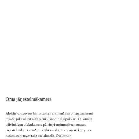
Oma järjestelmäkamera
Aloitin valokuvaus harrastuksen ensimmäisen oman kamerani 
myötä, joka oli pitkään pieni Canonin digipokkari. Oli onnen 
päiväni, kun pikkukamera päivittyi ensimmäiseen omaan 
järjestelmäkameraan! Siitä lähtien aloin aktiivisesti kerryttää 
osaamistani myös tällä osa-alueella. Osallistuin 