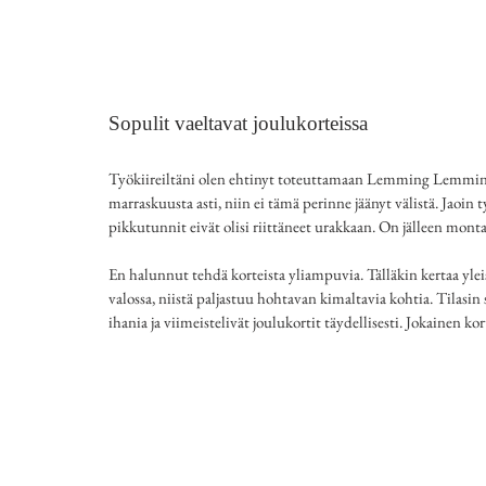
Sopulit vaeltavat joulukorteissa
Työkiireiltäni olen ehtinyt toteuttamaan Lemming Lemming j
marraskuusta asti, niin ei tämä perinne jäänyt välistä. Jaoin 
pikkutunnit eivät olisi riittäneet urakkaan. On jälleen mont
En halunnut tehdä korteista yliampuvia. Tälläkin kertaa ylei
valossa, niistä paljastuu hohtavan kimaltavia kohtia. Tilasin s
ihania ja viimeistelivät joulukortit täydellisesti. Jokainen kor