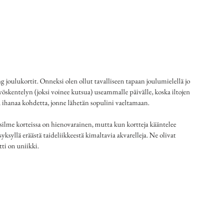
oulukortit. Onneksi olen ollut tavalliseen tapaan joulumielellä jo 
työskentelyn (joksi voinee kutsua) useammalle päivälle, koska iltojen 
a ihanaa kohdetta, jonne lähetän sopulini vaeltamaan.
silme korteissa on hienovarainen, mutta kun kortteja kääntelee 
yksyllä eräästä taideliikkeestä kimaltavia akvarelleja. Ne olivat 
tti on uniikki.