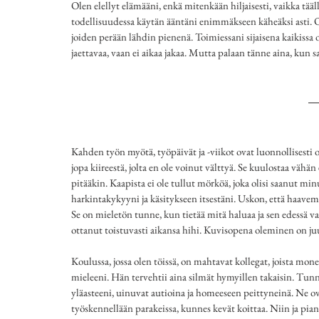
Olen elellyt elämääni, enkä mitenkään hiljaisesti, vaikka tääl
todellisuudessa käytän ääntäni enimmäkseen käheäksi asti. On
joiden perään lähdin pienenä.
Toimiessani sijaisena kaikissa 
jaettavaa, vaan ei aikaa jakaa. Mutta palaan tänne aina, kun s
Kahden työn myötä, työpäivät ja -viikot ovat luonnollisesti 
jopa kiireestä, jolta en ole voinut välttyä. Se kuulostaa vähä
pitääkin. Kaapista ei ole tullut mörköä, joka olisi saanut mi
harkintakykyyni ja käsitykseen itsestäni. Uskon, että haavem
Se on mieletön tunne, kun tietää mitä haluaa ja sen edessä vai
ottanut toistuvasti aikansa hihi. Kuvisopena oleminen on juur
Koulussa, jossa olen töissä, on mahtavat kollegat, joista mone
mieleeni. Hän tervehtii aina silmät hymyillen takaisin. Tunn
yläasteeni, uinuvat autioina ja homeeseen peittyneinä. Ne o
työskennellään parakeissa, kunnes kevät koittaa. Niin ja pian