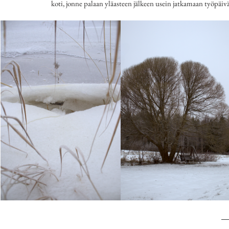
koti, jonne palaan yläasteen jälkeen usein jatkamaan työpäiv