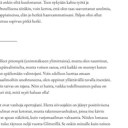
lä onkin siltä kuulostanut. Teen nykyään kahta työtä ja 
nellisena siitäkin, voin kertoa, että olen taas saavuttanut unelmia, 
oppiaineissa, elän jo hetkiä haaveammatissani. Paljon olisi ollut 
attuu sopivan pitkä hetki.
olleet pitempiä (enimmäkseen ylimittaisia), mutta olen nauttinut, 
n epärealistiselta, mutta voinen sanoa, että kaikki on mennyt kuten 
nut epäilemään valintojani. Voin edelleen luottaa omaan 
aailmoihin unohtuneena, olen oppinut yllättävällä tavalla itsestäni. 
n taivas on rajana. Niin ei haitta, vaikka todellisuuteen paluu on 
i sitä, mitä 
myös
 haluan olla! 
t ovat vanhoja opettajiani. Herra siivoojakin on jäänyt positiivisena 
elmat ovat kotoisat, mutta rakennusvanhukset, joissa itse kävin 
vat apean näköisiä, kuin varjomaailman valtaamia. Niiden lomassa 
 tulee täyteen neljä vuotta Glitterillä. Se onkin minulle kuin toinen 