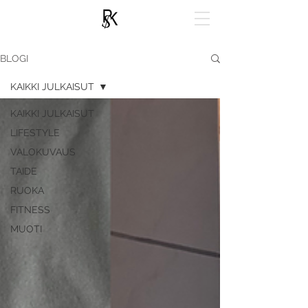
BLOGI
KAIKKI JULKAISUT
KAIKKI JULKAISUT
LIFESTYLE
VALOKUVAUS
TAIDE
RUOKA
FITNESS
MUOTI